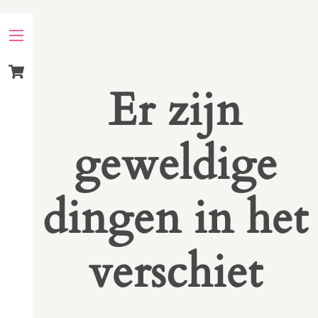
Skip
to
Menu
content
Cart
Er zijn
geweldige
dingen in het
verschiet